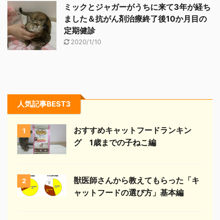
ミックとジャガーがうちに来て3年が経ち
ました＆抗がん剤治療終了後10か月目の
定期健診
2020/1/10
人気記事BEST3
おすすめキャットフードランキン
1
グ 1歳までの子ねこ編
獣医師さんから教えてもらった「キ
2
ャットフードの選び方」基本編