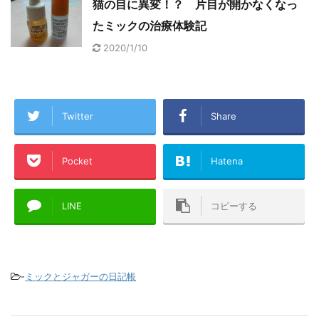
猫の目に異変！？ 片目が開かなくなっ
たミックの治療体験記
2020/1/10
Twitter
Share
Pocket
Hatena
LINE
コピーする
-
ミックとジャガーの日記帳