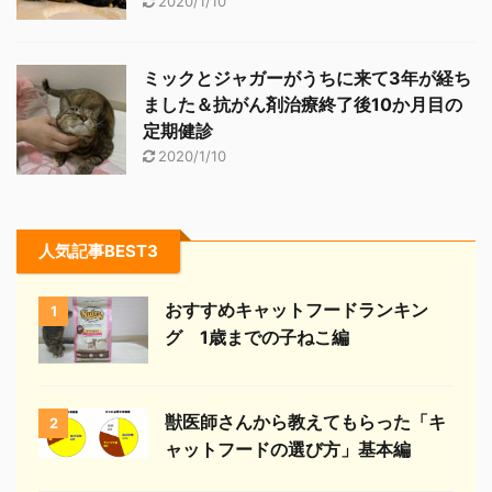
2020/1/10
ミックとジャガーがうちに来て3年が経ち
ました＆抗がん剤治療終了後10か月目の
定期健診
2020/1/10
人気記事BEST3
おすすめキャットフードランキン
1
グ 1歳までの子ねこ編
獣医師さんから教えてもらった「キ
2
ャットフードの選び方」基本編