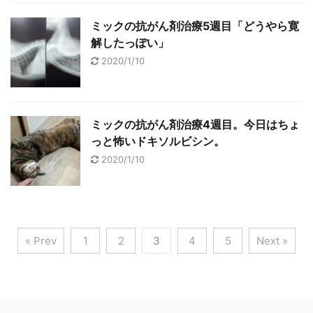
ミックの抗がん剤治療5週目「どうやら寛
解したっぽい」
2020/1/10
ミックの抗がん剤治療4週目。今日はちょ
っと怖いドキソルビシン。
2020/1/10
« Prev
1
2
3
4
5
Next »