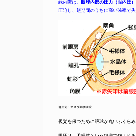
緑内障は、
眼球内部の圧力（眼内圧）
圧迫し、短期間のうちに高い確率で失
引用元：マスダ動物病院
視覚を保つために眼球が丸いふくらみを
眼圧は、毛様体という組織で作られる