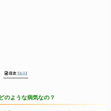
目次
[
表示
]
どのような病気なの？