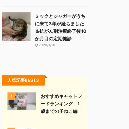
ミックとジャガーがうち
に来て3年が経ちました
＆抗がん剤治療終了後10
か月目の定期健診
2020/1/10
人気記事BEST3
おすすめキャットフ
1
ードランキング 1
歳までの子ねこ編