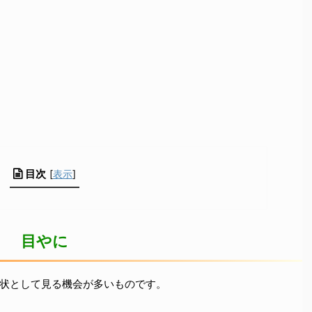
目次
[
表示
]
目やに
状として見る機会が多いものです。