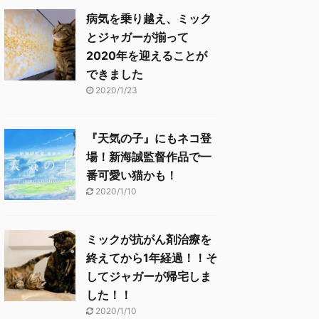
病気を乗り越え、ミック
とジャガーが揃って
2020年を迎えることが
できました
2020/1/23
『天気の子』にもネコ登
場！新海誠監督作品で一
番可愛い猫かも！
2020/1/10
ミックが抗がん剤治療を
終えてから1年経過！！そ
してジャガーが帰宅しま
した！！
2020/1/10